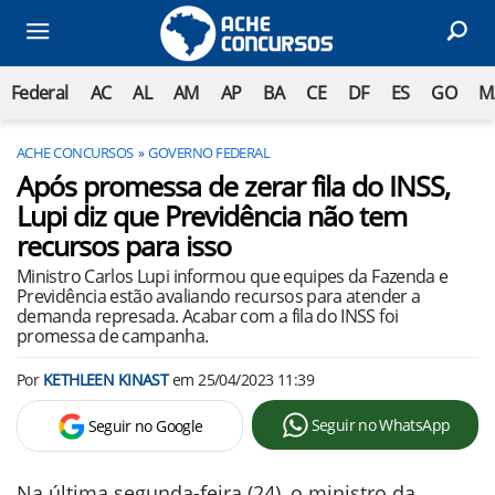
Federal
AC
AL
AM
AP
BA
CE
DF
ES
GO
M
ACHE CONCURSOS
GOVERNO FEDERAL
Após promessa de zerar fila do INSS,
Lupi diz que Previdência não tem
recursos para isso
Ministro Carlos Lupi informou que equipes da Fazenda e
Previdência estão avaliando recursos para atender a
demanda represada. Acabar com a fila do INSS foi
promessa de campanha.
Por
KETHLEEN KINAST
em
25/04/2023 11:39
Seguir no WhatsApp
Seguir no Google
Na última segunda-feira (24), o ministro da