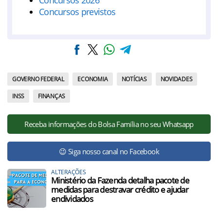
Concursos 2026
Concursos previstos
GOVERNO FEDERAL
ECONOMIA
NOTÍCIAS
NOVIDADES
INSS
FINANÇAS
Receba informações do Bolsa Família no seu Whatsapp
😉 Siga nosso canal no Facebook
ALTERAÇÕES
Ministério da Fazenda detalha pacote de
medidas para destravar crédito e ajudar
endividados