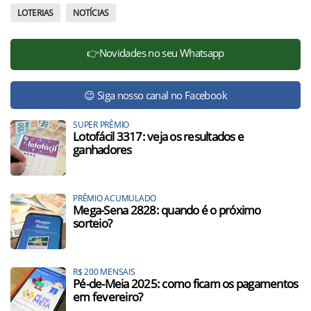
LOTERIAS
NOTÍCIAS
👉Novidades no seu Whatsapp
😉 Siga nosso canal no Facebook
SUPER PRÊMIO
Lotofácil 3317: veja os resultados e
ganhadores
PRÊMIO ACUMULADO
Mega-Sena 2828: quando é o próximo
sorteio?
R$ 200 MENSAIS
Pé-de-Meia 2025: como ficam os pagamentos
em fevereiro?