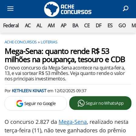
Federal
AC
AL
AM
AP
BA
CE
DF
ES
GO
M
ACHE CONCURSOS
LOTERIAS
Mega-Sena: quanto rende R$ 53
milhões na poupança, tesouro e CDB
O novo concurso da Mega-Sena acontece na quinta-feira,
13, e vai sortear R$ 53 milhões. Veja quanto rende o valor
nos principais investimentos.
Por
KETHLEEN KINAST
em
12/02/2025 09:37
Seguir no WhatsApp
Seguir no Google
O concurso 2.827 da
Mega-Sena
, realizado nesta
terça-feira (11), não teve ganhadores do prêmio