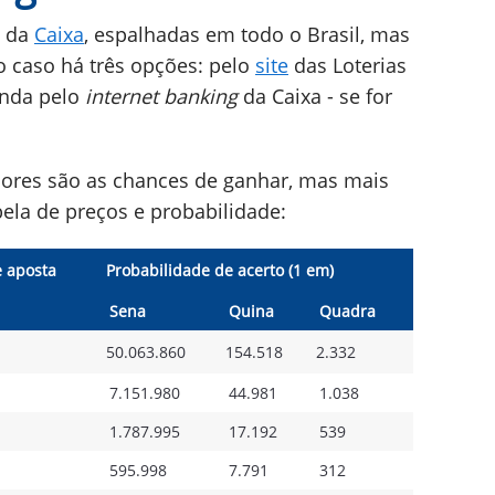
da
Caixa
, espalhadas em todo o Brasil, mas
o caso há três opções: pelo
site
das Loterias
ainda pelo
internet banking
da Caixa - se for
ores são as chances de ganhar, mas mais
abela de preços e probabilidade:
e aposta
Probabilidade de acerto (1 em)
Sena
Quina
Quadra
50.063.860
154.518
2.332
7.151.980
44.981
1.038
1.787.995
17.192
539
595.998
7.791
312