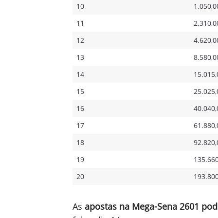
10
1.050,0
11
2.310,0
12
4.620,0
13
8.580,0
14
15.015,
15
25.025,
16
40.040,
17
61.880,
18
92.820,
19
135.660
20
193.800
As
apostas na Mega-Sena 2601 poder