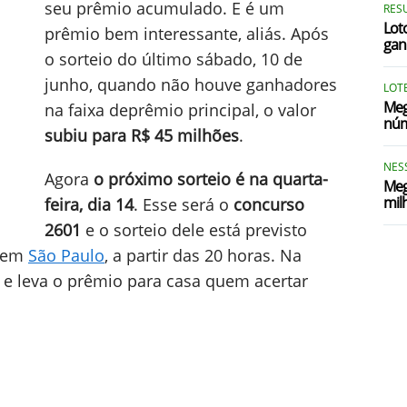
seu prêmio acumulado. E é um
RES
Loto
prêmio bem interessante, aliás. Após
gan
o sorteio do último sábado, 10 de
junho, quando não houve ganhadores
LOTE
Meg
na faixa deprêmio principal, o valor
núm
subiu para R$ 45 milhões
.
NES
Agora
o próximo sorteio é na quarta-
Meg
mil
feira, dia 14
. Esse será o
concurso
2601
e o sorteio dele está previsto
e em
São Paulo
, a partir das 20 horas. Na
 e leva o prêmio para casa quem acertar