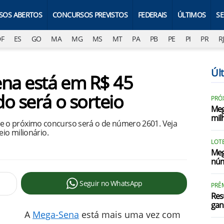
SOS ABERTOS
CONCURSOS PREVISTOS
FEDERAIS
ÚLTIMOS
S
DF
ES
GO
MA
MG
MS
MT
PA
PB
PE
PI
PR
R
Úl
na está em R$ 45
o será o sorteio
PRÓ
Meg
mil
 o próximo concurso será o de número 2601. Veja
eio milionário.
LOTE
Meg
núm
Seguir no WhatsApp
PRÊ
Res
gan
A
Mega-Sena
está mais uma vez com