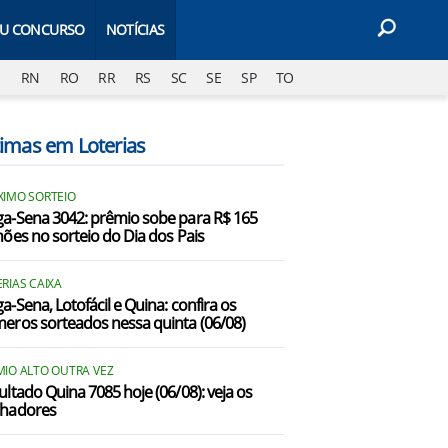
EU CONCURSO
NOTÍCIAS
J
RN
RO
RR
RS
SC
SE
SP
TO
timas em Loterias
XIMO SORTEIO
a-Sena 3042: prêmio sobe para R$ 165
hões no sorteio do Dia dos Pais
RIAS CAIXA
a-Sena, Lotofácil e Quina: confira os
eros sorteados nessa quinta (06/08)
MIO ALTO OUTRA VEZ
ultado Quina 7085 hoje (06/08): veja os
hadores