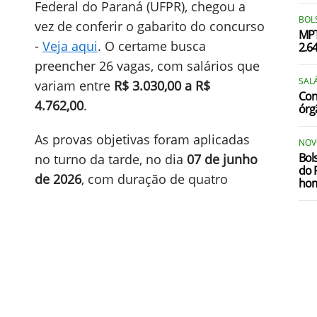
Federal do Paraná (UFPR), chegou a
BOLS
vez de conferir o gabarito do concurso
MPT
-
Veja aqui
. O certame busca
2.6
preencher 26 vagas, com salários que
SALÁ
variam entre
R$ 3.030,00 a R$
Conc
4.762,00
.
órg
As provas objetivas foram aplicadas
NOV
Bol
no turno da tarde, no dia
07 de junho
do 
de 2026
, com duração de quatro
ho