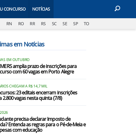
EU CONCURSO
NOTÍCIAS
J
RN
RO
RR
RS
SC
SE
SP
TO
timas em Notícias
VAS EM OUTUBRO
MERS amplia prazo de inscrições para
curso com 60 vagas em Porto Alegre
RIOS CHEGAM A R$ 14,7 MIL
cursos: 23 editais encerram inscrições
a 2.800 vagas nesta quinta (7/8)
 2026
udante precisa declarar Imposto de
da? Entenda as regras para o Pé-de-Meia e
pesas com educação