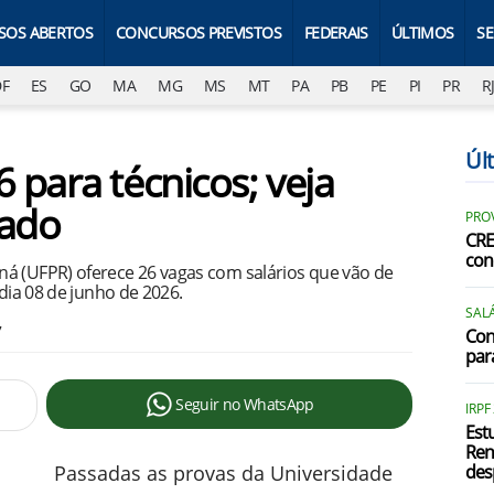
SOS ABERTOS
CONCURSOS PREVISTOS
FEDERAIS
ÚLTIMOS
S
DF
ES
GO
MA
MG
MS
MT
PA
PB
PE
PI
PR
R
Úl
 para técnicos; veja
tado
PRO
CRE
con
á (UFPR) oferece 26 vagas com salários que vão de
 dia 08 de junho de 2026.
SALÁ
7
Con
par
Seguir no WhatsApp
IRPF
Est
Ren
Passadas as provas da Universidade
des