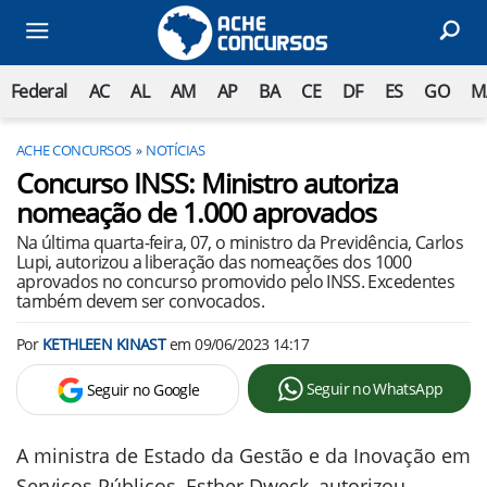
Federal
AC
AL
AM
AP
BA
CE
DF
ES
GO
M
ACHE CONCURSOS
NOTÍCIAS
Concurso INSS: Ministro autoriza
nomeação de 1.000 aprovados
Na última quarta-feira, 07, o ministro da Previdência, Carlos
Lupi, autorizou a liberação das nomeações dos 1000
aprovados no concurso promovido pelo INSS. Excedentes
também devem ser convocados.
Por
KETHLEEN KINAST
em
09/06/2023 14:17
Seguir no WhatsApp
Seguir no Google
A ministra de Estado da Gestão e da Inovação em
Serviços Públicos, Esther Dweck, autorizou