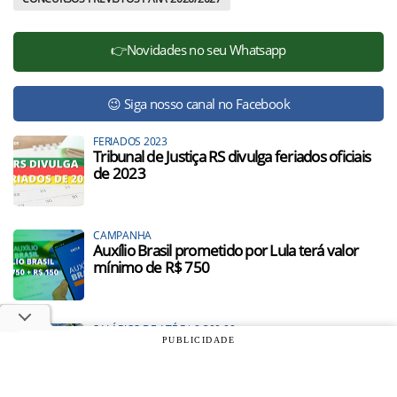
👉Novidades no seu Whatsapp
😉 Siga nosso canal no Facebook
FERIADOS 2023
Tribunal de Justiça RS divulga feriados oficiais
de 2023
CAMPANHA
Auxílio Brasil prometido por Lula terá valor
mínimo de R$ 750
SALÁRIOS DE ATÉ R$ 8.300,00
Ministério da Saúde escolhe banca de seleção
PUBLICIDADE
com 300 vagas