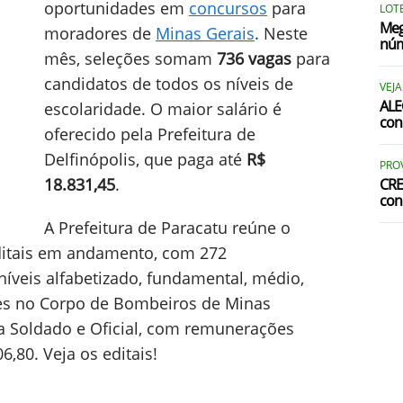
oportunidades em
concursos
para
LOTE
Meg
moradores de
Minas Gerais
. Neste
núm
mês, seleções somam
736 vagas
para
candidatos de todos os níveis de
VEJA
ALE
escolaridade. O maior salário é
con
oferecido pela Prefeitura de
Delfinópolis, que paga até
R$
PRO
18.831,45
.
CRE
con
A Prefeitura de Paracatu reúne o
ditais em andamento, com 272
íveis alfabetizado, fundamental, médio,
ces no Corpo de Bombeiros de Minas
a Soldado e Oficial, com remunerações
6,80. Veja os editais!