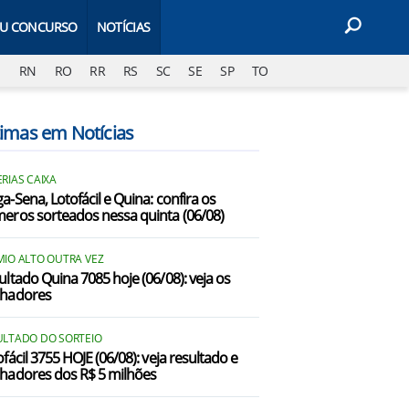
EU CONCURSO
NOTÍCIAS
J
RN
RO
RR
RS
SC
SE
SP
TO
timas em Notícias
RIAS CAIXA
a-Sena, Lotofácil e Quina: confira os
eros sorteados nessa quinta (06/08)
MIO ALTO OUTRA VEZ
ultado Quina 7085 hoje (06/08): veja os
hadores
ULTADO DO SORTEIO
fácil 3755 HOJE (06/08): veja resultado e
hadores dos R$ 5 milhões