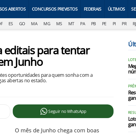
SOS ABERTOS
CONCURSOS PREVISTOS
FEDERAIS
ÚLTIMOS
S
DF
ES
GO
MA
MG
MS
MT
PA
PB
PE
PI
PR
R
Úl
editais para tentar
 em Junho
LOTE
Meg
núm
ntes oportunidades para quem sonha com a
agas abertas no estado.
PRÊ
Res
gan
Seguir no WhatsApp
RES
Loto
gan
O mês de Junho chega com boas