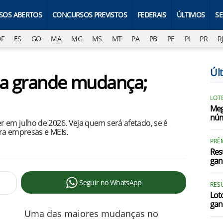
SOS ABERTOS
CONCURSOS PREVISTOS
FEDERAIS
ÚLTIMOS
S
DF
ES
GO
MA
MG
MS
MT
PA
PB
PE
PI
PR
R
Úl
a grande mudança;
LOTE
Meg
núm
 em julho de 2026. Veja quem será afetado, se é
ra empresas e MEIs.
PRÊ
Res
gan
Seguir no WhatsApp
RES
Loto
gan
Uma das maiores mudanças no