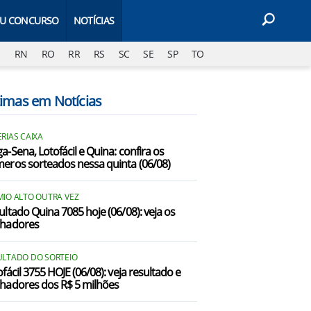
EU CONCURSO
NOTÍCIAS
J
RN
RO
RR
RS
SC
SE
SP
TO
timas em Notícias
RIAS CAIXA
a-Sena, Lotofácil e Quina: confira os
eros sorteados nessa quinta (06/08)
MIO ALTO OUTRA VEZ
ultado Quina 7085 hoje (06/08): veja os
hadores
ULTADO DO SORTEIO
fácil 3755 HOJE (06/08): veja resultado e
hadores dos R$ 5 milhões