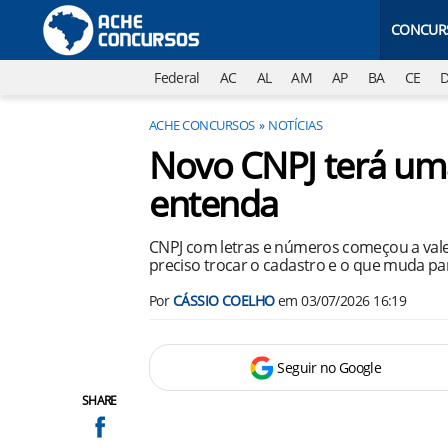
CONCUR
Federal
AC
AL
AM
AP
BA
CE
ACHE CONCURSOS
NOTÍCIAS
Novo CNPJ terá um
entenda
CNPJ com letras e números começou a valer
preciso trocar o cadastro e o que muda pa
Por
CÁSSIO COELHO
em
03/07/2026 16:19
Seguir no Google
SHARE