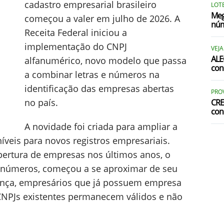
cadastro empresarial brasileiro
LOTE
Meg
começou a valer em julho de 2026. A
núm
Receita Federal iniciou a
implementação do CNPJ
VEJA
ALE
alfanumérico, novo modelo que passa
con
a combinar letras e números na
identificação das empresas abertas
PRO
no país.
CRE
con
A novidade foi criada para ampliar a
veis para novos registros empresariais.
ertura de empresas nos últimos anos, o
 números, começou a se aproximar de seu
ança, empresários que já possuem empresa
 CNPJs existentes permanecem válidos e não