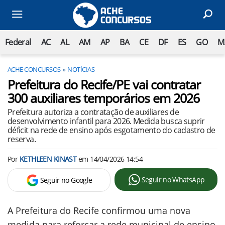
Federal
AC
AL
AM
AP
BA
CE
DF
ES
GO
M
ACHE CONCURSOS
NOTÍCIAS
Prefeitura do Recife/PE vai contratar
300 auxiliares temporários em 2026
Prefeitura autoriza a contratação de auxiliares de
desenvolvimento infantil para 2026. Medida busca suprir
déficit na rede de ensino após esgotamento do cadastro de
reserva.
Por
KETHLEEN KINAST
em
14/04/2026 14:54
Seguir no WhatsApp
Seguir no Google
A Prefeitura do Recife confirmou uma nova
medida para reforçar a rede municipal de ensino