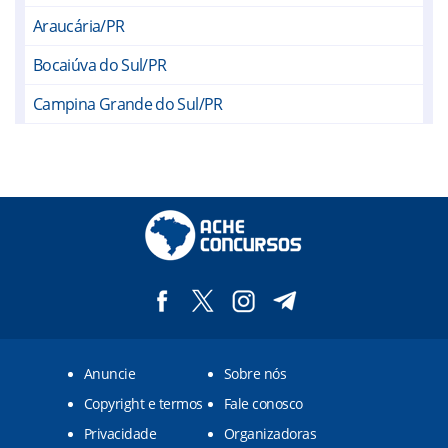
Araucária/PR
Bocaiúva do Sul/PR
Campina Grande do Sul/PR
Campo Largo/PR
Campo Magro/PR
Cerro Azul/PR
Colombo/PR
Curitiba/PR
Fazenda Rio Grande/PR
Anuncie
Sobre nós
Itaperuçu/PR
Copyright e termos
Fale conosco
Mandirituba/PR
Privacidade
Organizadoras