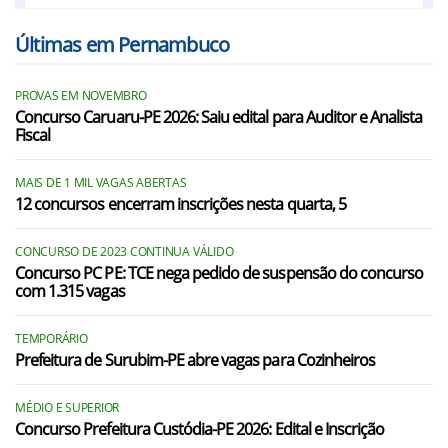
Carpina/PE
Últimas em Pernambuco
Chã de Alegria/PE
PROVAS EM NOVEMBRO
Chã Grande/PE
Concurso Caruaru-PE 2026: Saiu edital para Auditor e Analista
Fiscal
Condado/PE
Escada/PE
MAIS DE 1 MIL VAGAS ABERTAS
12 concursos encerram inscrições nesta quarta, 5
Feira Nova/PE
CONCURSO DE 2023 CONTINUA VÁLIDO
Glória do Goitá/PE
Concurso PC PE: TCE nega pedido de suspensão do concurso
com 1.315 vagas
Goiana/PE
Igarassu/PE
TEMPORÁRIO
Prefeitura de Surubim-PE abre vagas para Cozinheiros
Ipojuca/PE
MÉDIO E SUPERIOR
Itamaracá/PE
Concurso Prefeitura Custódia-PE 2026: Edital e Inscrição