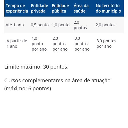
Tempo de
Entidade
Entidade
Área da
No território
experiência
privada
pública
saúde
do município
2,0
Até 1 ano
0,5 ponto
1,0 ponto
2,0 pontos
pontos
1,0
2,0
3,0
A partir de
3,0 pontos
ponto
pontos
pontos
1 ano
por ano
por ano
por ano
por ano
Limite máximo: 30 pontos.
Cursos complementares na área de atuação
(máximo: 6 pontos)