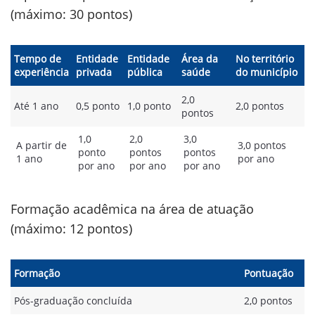
(máximo: 30 pontos)
Tempo de
Entidade
Entidade
Área da
No território
experiência
privada
pública
saúde
do município
2,0
Até 1 ano
0,5 ponto
1,0 ponto
2,0 pontos
pontos
1,0
2,0
3,0
A partir de
3,0 pontos
ponto
pontos
pontos
1 ano
por ano
por ano
por ano
por ano
Formação acadêmica na área de atuação
(máximo: 12 pontos)
Formação
Pontuação
Pós-graduação concluída
2,0 pontos