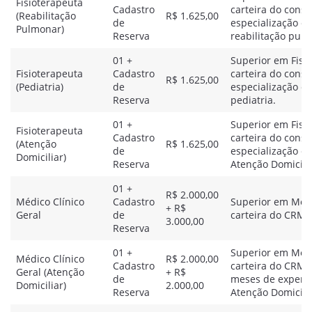
Fisioterapeuta
Cadastro
carteira do conse
(Reabilitação
R$ 1.625,00
de
especialização e
Pulmonar)
Reserva
reabilitação pul
01 +
Superior em Fisio
Fisioterapeuta
Cadastro
carteira do conse
R$ 1.625,00
(Pediatria)
de
especialização e
Reserva
pediatria.
01 +
Superior em Fisio
Fisioterapeuta
Cadastro
carteira do conse
(Atenção
R$ 1.625,00
de
especialização e
Domiciliar)
Reserva
Atenção Domicilia
01 +
R$ 2.000,00
Médico Clínico
Cadastro
Superior em Med
+ R$
Geral
de
carteira do CRM.
3.000,00
Reserva
01 +
Superior em Medi
Médico Clínico
R$ 2.000,00
Cadastro
carteira do CRM 
Geral (Atenção
+ R$
de
meses de experi
Domiciliar)
2.000,00
Reserva
Atenção Domicilia