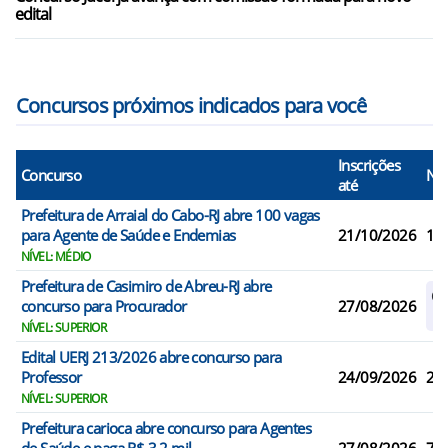
edital
Concursos próximos indicados para você
Inscrições
Concurso
N° 
até
Prefeitura de Arraial do Cabo-RJ abre 100 vagas
para Agente de Saúde e Endemias
21/10/2026
10
NÍVEL: MÉDIO
Prefeitura de Casimiro de Abreu-RJ abre
Ca
concurso para Procurador
27/08/2026
R
NÍVEL: SUPERIOR
Edital UERJ 213/2026 abre concurso para
Professor
24/09/2026
2
NÍVEL: SUPERIOR
Prefeitura carioca abre concurso para Agentes