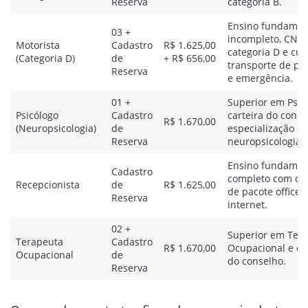
Reserva
categoria B.
Ensino fundamen
03 +
incompleto, CNH
Motorista
Cadastro
R$ 1.625,00
categoria D e cur
(Categoria D)
de
+ R$ 656,00
transporte de pa
Reserva
e emergência.
01 +
Superior em Psico
Psicólogo
Cadastro
carteira do conse
R$ 1.670,00
(Neuropsicologia)
de
especialização e
Reserva
neuropsicologia.
Ensino fundamen
Cadastro
completo com do
Recepcionista
de
R$ 1.625,00
de pacote office 
Reserva
internet.
02 +
Superior em Tera
Terapeuta
Cadastro
R$ 1.670,00
Ocupacional e ca
Ocupacional
de
do conselho.
Reserva