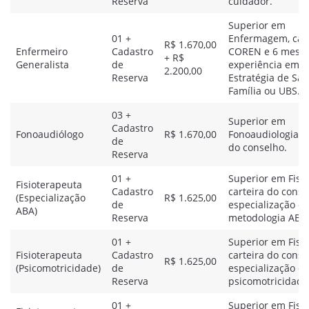
Reserva
cuidador.
Superior em
01 +
Enfermagem, cart
R$ 1.670,00
Enfermeiro
Cadastro
COREN e 6 meses
+ R$
Generalista
de
experiência em
2.200,00
Reserva
Estratégia de Sa
Família ou UBS.
03 +
Superior em
Cadastro
Fonoaudiólogo
R$ 1.670,00
Fonoaudiologia e 
de
do conselho.
Reserva
01 +
Superior em Fisio
Fisioterapeuta
Cadastro
carteira do conse
(Especialização
R$ 1.625,00
de
especialização e
ABA)
Reserva
metodologia ABA
01 +
Superior em Fisio
Fisioterapeuta
Cadastro
carteira do conse
R$ 1.625,00
(Psicomotricidade)
de
especialização e
Reserva
psicomotricidade
01 +
Superior em Fisio