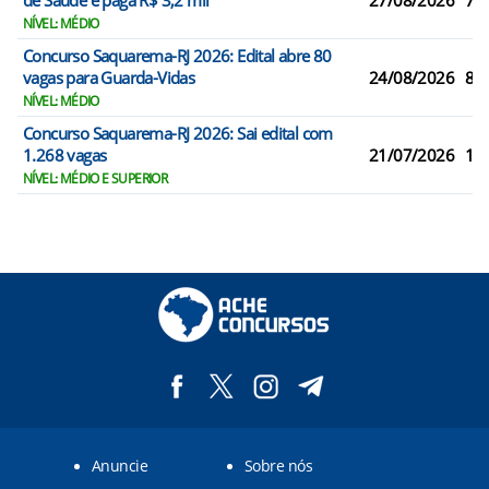
de Saúde e paga R$ 3,2 mil
27/08/2026
70
NÍVEL: MÉDIO
Concurso Saquarema-RJ 2026: Edital abre 80
vagas para Guarda-Vidas
24/08/2026
80
NÍVEL: MÉDIO
Concurso Saquarema-RJ 2026: Sai edital com
1.268 vagas
21/07/2026
1.
NÍVEL: MÉDIO E SUPERIOR
Anuncie
Sobre nós