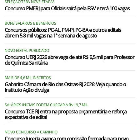
SELEÇÃO TERÁ NOVE ETAPAS
Rio das Ostras/RJ
Concurso PMERJ para Oficiais sairá pela FGV e terá 100 vagas
São Pedro da Aldeia/RJ
BONS SALÁRIOS E BENEFÍCIOS
Saquarema/RJ
Concursos públicos: PC-AL, PM-PI, PC-BA e outros editais
abrem 5.8 mil vagas na 1ª semana de agosto
Silva Jardim/RJ
NOVO EDITAL PUBLICADO
Concurso UERJ 2026 abre vaga de até R$ 6,5 mil para Professor
de Química Sanitária
MAIS DE 4,6 MIL INSCRITOS
Gabarito Câmara de Rio das Ostras-RJ 2026: Veja quando o
Instituto Ação divulga
SALÁRIOS INICIAIS PODEM CHEGAR A R$ 19,7 MIL
Concurso TCE RJ entra na proposta orçamentária e reforça
expectativa de edital
NOVO CONCURSO A CAMINHO
Concurso Jucerja avança com comissão formada para novo