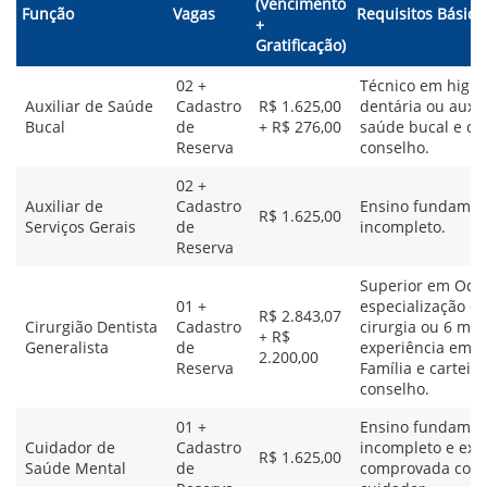
(Vencimento
Função
Vagas
Requisitos Básico
+
Gratificação)
02 +
Técnico em higie
Auxiliar de Saúde
Cadastro
R$ 1.625,00
dentária ou auxil
Bucal
de
+ R$ 276,00
saúde bucal e car
Reserva
conselho.
02 +
Auxiliar de
Cadastro
Ensino fundamen
R$ 1.625,00
Serviços Gerais
de
incompleto.
Reserva
Superior em Odon
01 +
especialização e
R$ 2.843,07
Cirurgião Dentista
Cadastro
cirurgia ou 6 me
+ R$
Generalista
de
experiência em 
2.200,00
Reserva
Família e carteir
conselho.
01 +
Ensino fundamen
Cuidador de
Cadastro
incompleto e exp
R$ 1.625,00
Saúde Mental
de
comprovada com