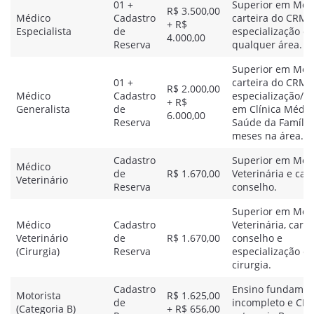
01 +
Superior em Medi
R$ 3.500,00
Médico
Cadastro
carteira do CRM 
+ R$
Especialista
de
especialização e
4.000,00
Reserva
qualquer área.
Superior em Medi
01 +
carteira do CRM 
R$ 2.000,00
Médico
Cadastro
especialização/re
+ R$
Generalista
de
em Clínica Médic
6.000,00
Reserva
Saúde da Família
meses na área.
Cadastro
Superior em Med
Médico
de
R$ 1.670,00
Veterinária e car
Veterinário
Reserva
conselho.
Superior em Med
Médico
Cadastro
Veterinária, carte
Veterinário
de
R$ 1.670,00
conselho e
(Cirurgia)
Reserva
especialização e
cirurgia.
Cadastro
Ensino fundamen
Motorista
R$ 1.625,00
de
incompleto e CN
(Categoria B)
+ R$ 656,00