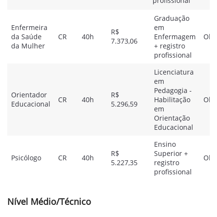
profissional
Graduação
Enfermeira
em
R$
da Saúde
CR
40h
Enfermagem
Obje
7.373,06
da Mulher
+ registro
profissional
Licenciatura
em
Pedagogia -
Orientador
R$
CR
40h
Habilitação
Obje
Educacional
5.296,59
em
Orientação
Educacional
Ensino
R$
Superior +
Psicólogo
CR
40h
Obje
5.227,35
registro
profissional
Nível Médio/Técnico