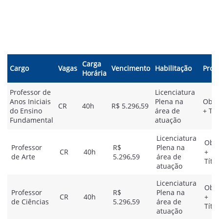
Carga
Cargo
Vagas
Vencimento
Habilitação
Prov
Horária
Professor de
Licenciatura
Anos Iniciais
Plena na
Obje
CR
40h
R$ 5.296,59
do Ensino
área de
+ Tít
Fundamental
atuação
Licenciatura
Obje
Professor
R$
Plena na
CR
40h
+
de Arte
5.296,59
área de
Títu
atuação
Licenciatura
Obje
Professor
R$
Plena na
CR
40h
+
de Ciências
5.296,59
área de
Títu
atuação