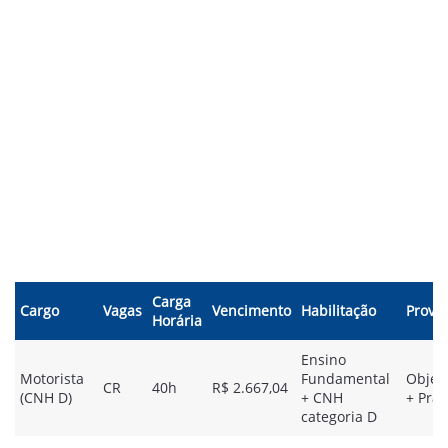
Carga
Cargo
Vagas
Vencimento
Habilitação
Prova
Horária
Ensino
Motorista
Fundamental
Objeti
CR
40h
R$ 2.667,04
(CNH D)
+ CNH
+ Prát
categoria D