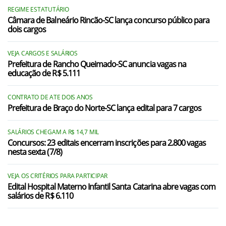
REGIME ESTATUTÁRIO
Barra Bonita/SC
Câmara de Balneário Rincão-SC lança concurso público para
dois cargos
Belmonte/SC
VEJA CARGOS E SALÁRIOS
Bom Jesus do Oeste/SC
Prefeitura de Rancho Queimado-SC anuncia vagas na
educação de R$ 5.111
Caibi/SC
Cunha Porã/SC
CONTRATO DE ATE DOIS ANOS
Prefeitura de Braço do Norte-SC lança edital para 7 cargos
Cunhataí/SC
SALÁRIOS CHEGAM A R$ 14,7 MIL
Descanso/SC
Concursos: 23 editais encerram inscrições para 2.800 vagas
nesta sexta (7/8)
Dionísio Cerqueira/SC
Flor do Sertão/SC
VEJA OS CRITÉRIOS PARA PARTICIPAR
Edital Hospital Materno Infantil Santa Catarina abre vagas com
salários de R$ 6.110
Guaraciaba/SC
Guarujá do Sul/SC