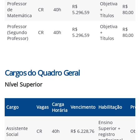
Professor
Objetiva
R$
R$
de
CR
40h
+
5.296,59
80,00
Matemática
Títulos
Professor
Objetiva
R$
R$
(Segundo
CR
40h
+
5.296,59
80,00
Professor)
Títulos
Cargos do Quadro Geral
Nível Superior
Carga
Cargo
Vagas
Vencimento
Habilitação
Prov
Horária
Ensino
Assistente
Superior +
CR
40h
R$ 6.228,76
Obje
Social
registro