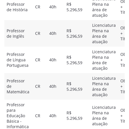
Obje
Professor
R$
Plena na
CR
40h
+
de História
5.296,59
área de
Títu
atuação
Licenciatura
Obje
Professor
R$
Plena na
CR
40h
+
de Inglês
5.296,59
área de
Títu
atuação
Licenciatura
Professor
Obje
R$
Plena na
de Língua
CR
40h
+
5.296,59
área de
Portuguesa
Títu
atuação
Licenciatura
Professor
Obje
R$
Plena na
de
CR
40h
+
5.296,59
área de
Matemática
Títu
atuação
Professor
Licenciatura
para
Obje
R$
Plena na
Educação
CR
40h
+
5.296,59
área de
Básica -
Títu
atuação
Informática