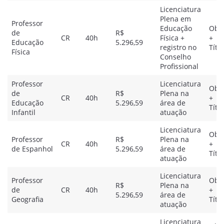
Licenciatura
Plena em
Professor
Educação
Obje
de
R$
CR
40h
Física +
+
Educação
5.296,59
registro no
Títu
Física
Conselho
Profissional
Professor
Licenciatura
Obje
de
R$
Plena na
CR
40h
+
Educação
5.296,59
área de
Títu
Infantil
atuação
Licenciatura
Obje
Professor
R$
Plena na
CR
40h
+
de Espanhol
5.296,59
área de
Títu
atuação
Licenciatura
Professor
Obje
R$
Plena na
de
CR
40h
+
5.296,59
área de
Geografia
Títu
atuação
Licenciatura