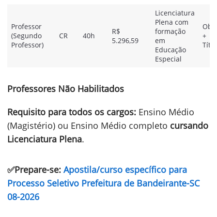
Licenciatura
Plena com
Professor
Obje
R$
formação
(Segundo
CR
40h
+
5.296,59
em
Professor)
Títu
Educação
Especial
Professores Não Habilitados
Requisito para todos os cargos:
Ensino Médio
(Magistério) ou Ensino Médio completo
cursando
Licenciatura Plena
.
✅Prepare-se:
Apostila/curso específico para
Processo Seletivo Prefeitura de Bandeirante-SC
08-2026