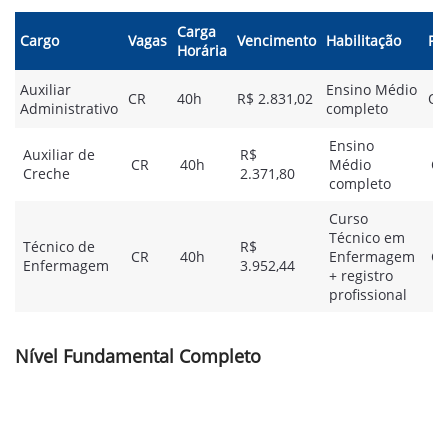
Carga
Cargo
Vagas
Vencimento
Habilitação
Pr
Horária
Auxiliar
Ensino Médio
CR
40h
R$ 2.831,02
Ob
Administrativo
completo
Ensino
Auxiliar de
R$
CR
40h
Médio
Ob
Creche
2.371,80
completo
Curso
Técnico em
Técnico de
R$
CR
40h
Enfermagem
Ob
Enfermagem
3.952,44
+ registro
profissional
Nível Fundamental Completo