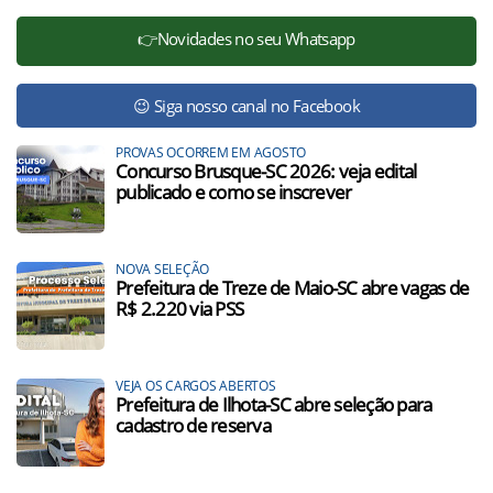
👉Novidades no seu Whatsapp
😉 Siga nosso canal no Facebook
PROVAS OCORREM EM AGOSTO
Concurso Brusque-SC 2026: veja edital
publicado e como se inscrever
NOVA SELEÇÃO
Prefeitura de Treze de Maio-SC abre vagas de
R$ 2.220 via PSS
VEJA OS CARGOS ABERTOS
Prefeitura de Ilhota-SC abre seleção para
cadastro de reserva