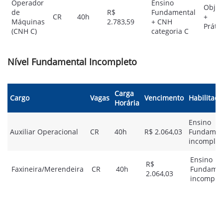
Operador
Ensino
Objet
de
R$
Fundamental
CR
40h
+
Máquinas
2.783,59
+ CNH
Práti
(CNH C)
categoria C
Nível Fundamental Incompleto
Carga
Cargo
Vagas
Vencimento
Habilitaçã
Horária
Ensino
Auxiliar Operacional
CR
40h
R$ 2.064,03
Fundamen
incomplet
Ensino
R$
Faxineira/Merendeira
CR
40h
Fundamen
2.064,03
incomple