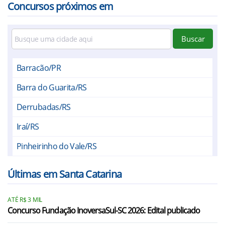
Concursos próximos em
Buscar
Barracão/PR
Barra do Guarita/RS
Derrubadas/RS
Iraí/RS
Pinheirinho do Vale/RS
Vicente Dutra/RS
Últimas em Santa Catarina
Vista Gaúcha/RS
ATÉ R$ 3 MIL
Anchieta/SC
Concurso Fundação InoversaSul-SC 2026: Edital publicado
Bandeirante/SC