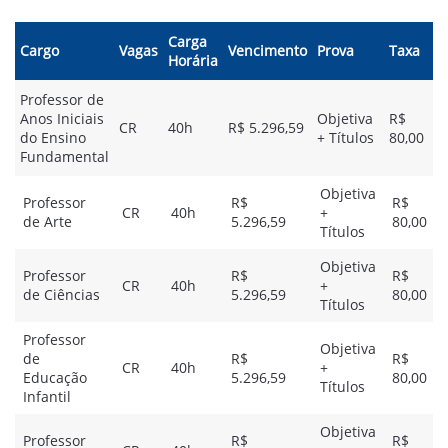
Carga
Cargo
Vagas
Vencimento
Prova
Taxa
Horária
Professor de
Anos Iniciais
Objetiva
R$
CR
40h
R$ 5.296,59
do Ensino
+ Títulos
80,00
Fundamental
Objetiva
Professor
R$
R$
CR
40h
+
de Arte
5.296,59
80,00
Títulos
Objetiva
Professor
R$
R$
CR
40h
+
de Ciências
5.296,59
80,00
Títulos
Professor
Objetiva
de
R$
R$
CR
40h
+
Educação
5.296,59
80,00
Títulos
Infantil
Objetiva
Professor
R$
R$