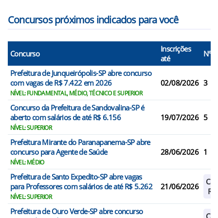
Concursos próximos indicados para você
Inscrições
Concurso
N° V
até
Prefeitura de Junqueirópolis-SP abre concurso
com vagas de R$ 7.422 em 2026
02/08/2026
3
NÍVEL: FUNDAMENTAL, MÉDIO, TÉCNICO E SUPERIOR
Concurso da Prefeitura de Sandovalina-SP é
aberto com salários de até R$ 6.156
19/07/2026
5
NÍVEL: SUPERIOR
Prefeitura Mirante do Paranapanema-SP abre
concurso para Agente de Saúde
28/06/2026
1
NÍVEL: MÉDIO
Prefeitura de Santo Expedito-SP abre vagas
Cad
para Professores com salários de até R$ 5.262
21/06/2026
Res
NÍVEL: SUPERIOR
Prefeitura de Ouro Verde-SP abre concurso
Cad