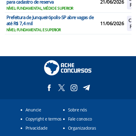
para cadastro de reserva
21/06/2026
Res
NÍVEL: FUNDAMENTAL, MÉDIO E SUPERIOR
Prefeitura de Junqueirópolis-SP abre vagas de
Cad
até R$ 7,4 mil
11/06/2026
Res
NÍVEL: FUNDAMENTAL E SUPERIOR
Anuncie
Sobre nós
Copyright e termos
Fale conosco
Privacidade
Organizadoras