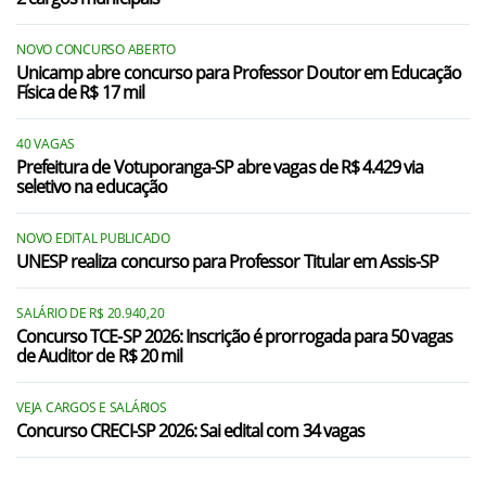
Flora Rica/SP
Indiana/SP
NOVO CONCURSO ABERTO
Unicamp abre concurso para Professor Doutor em Educação
Física de R$ 17 mil
Irapuru/SP
Junqueirópolis/SP
40 VAGAS
Prefeitura de Votuporanga-SP abre vagas de R$ 4.429 via
Marabá Paulista/SP
seletivo na educação
Mariápolis/SP
NOVO EDITAL PUBLICADO
UNESP realiza concurso para Professor Titular em Assis-SP
Martinópolis/SP
Mirante do Paranapanema/SP
SALÁRIO DE R$ 20.940,20
Concurso TCE-SP 2026: Inscrição é prorrogada para 50 vagas
Narandiba/SP
de Auditor de R$ 20 mil
Ouro Verde/SP
VEJA CARGOS E SALÁRIOS
Concurso CRECI-SP 2026: Sai edital com 34 vagas
Piquerobi/SP
Pirapozinho/SP