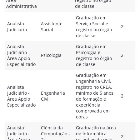
Área
registro no órgão
Administrativa
de classe
Graduação em
Analista
Assistente
Serviço Social e
2
Judiciário
Social
registro no órgão
de classe
Analista
Graduação em
Judiciário -
Psicologia e
Psicologia
2
Área Apoio
registro no órgão
Especializado
de classe
Graduação em
Engenharia Civil,
Analista
registro no CREA,
Judiciário -
Engenharia
mínimo de 5 anos
2
Área Apoio
Civil
de formação e
Especializado
experiência
comprovada em
obras
Analista
Ciência da
Graduação na área
Judiciário -
Computação -
de Informática
2
Área Apoio
TI
reconhecida pelo