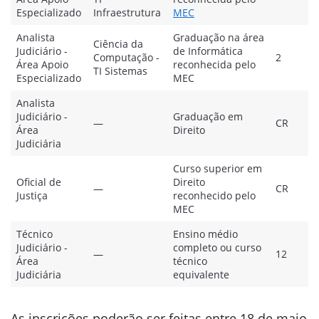
Especializado
Infraestrutura
MEC
Analista
Graduação na área
Ciência da
Judiciário -
de Informática
Computação -
2
Área Apoio
reconhecida pelo
TI Sistemas
Especializado
MEC
Analista
Judiciário -
Graduação em
—
CR
Área
Direito
Judiciária
Curso superior em
Oficial de
Direito
—
CR
Justiça
reconhecido pelo
MEC
Técnico
Ensino médio
Judiciário -
completo ou curso
—
12
Área
técnico
Judiciária
equivalente
As inscrições poderão ser feitas entre 18 de maio