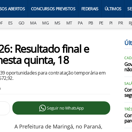
SOS ABERTOS
CONCURSOS PREVISTOS
FEDERAIS
ÚLTIMOS
S
DF
ES
GO
MA
MG
MS
MT
PA
PB
PE
PI
PR
R
Úl
6: Resultado final e
nesta quinta, 18
CAD
Gov
não
 139 oportunidades para contratação temporária em
672,92.
SALÁ
0
Con
segu
Seguir no WhatsApp
TRÊ
Con
par
A Prefeitura de Maringá, no Paraná,