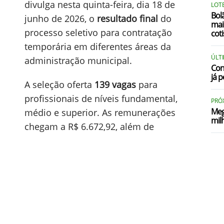
divulga nesta quinta-feira, dia 18 de
LOTE
Bol
junho de 2026, o
resultado final
do
mai
processo seletivo para contratação
coti
temporária em diferentes áreas da
ÚLT
administração municipal.
Con
já p
A seleção oferta
139 vagas
para
profissionais de níveis fundamental,
PRÓ
Meg
médio e superior. As remunerações
mil
chegam a R$ 6.672,92, além de