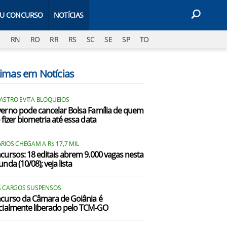
EU CONCURSO
NOTÍCIAS
J
RN
RO
RR
RS
SC
SE
SP
TO
timas em Notícias
ASTRO EVITA BLOQUEIOS
erno pode cancelar Bolsa Família de quem
 fizer biometria até essa data
RIOS CHEGAM A R$ 17,7 MIL
cursos: 18 editais abrem 9.000 vagas nesta
nda (10/08); veja lista
S CARGOS SUSPENSOS
curso da Câmara de Goiânia é
cialmente liberado pelo TCM-GO