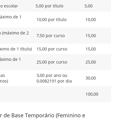
o escolar
5,00 por título
5,00
áximo de 1
10,00 por título
10,00
a (máximo de 2
7,50 por curso
15,00
imo de 1 título)
15,00 por curso
15,00
áximo de 1
25,00 por curso
25,00
nas
3,00 por ano ou
30,00
nos)
0,0082191 por dia
100,00
r de Base Temporário (Feminino e