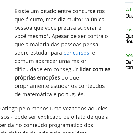
EST
Existe um ditado entre concurseiros
Qua
que é curto, mas diz muito: "a única
pessoa que você precisa superar é
PÓS
você mesmo". Apesar de ser contra o
Qua
dou
que a maioria das pessoas pensa
sobre estudar para
concursos
, é
DOM
comum aparecer uma maior
Os 
com
dificuldade em conseguir
lidar com as
próprias emoções
do que
propriamente estudar os conteúdos
de matemática e português.
e atinge pelo menos uma vez todos aqueles
os - pode ser explicado pelo fato de que a
serida no conteúdo programático dos