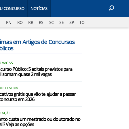
EU CONCURSO
NOTÍCIAS
J
RN
RO
RR
RS
SC
SE
SP
TO
timas em Artigos de Concursos
blicos
9 VAGAS
curso Público: 5 editais previstos para
il somam quase 2 mil vagas
UDO EM DIA
icativos grátis que vão te ajudar a passar
concurso em 2026
CAÇÃO
nto custa um mestrado ou doutorado no
sil? Veja as opções