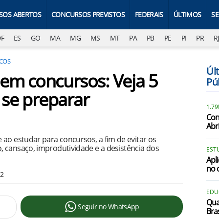
SOS ABERTOS
CONCURSOS PREVISTOS
FEDERAIS
ÚLTIMOS
S
DF
ES
GO
MA
MG
MS
MT
PA
PB
PE
PI
PR
R
ICOS
Úl
em concursos: Veja 5
Pú
a se preparar
1.79
Con
Abr
ao estudar para concursos, a fim de evitar os
 cansaço, improdutividade e a desistência dos
EST
Apl
no 
42
EDU
Qua
Seguir no WhatsApp
Bra