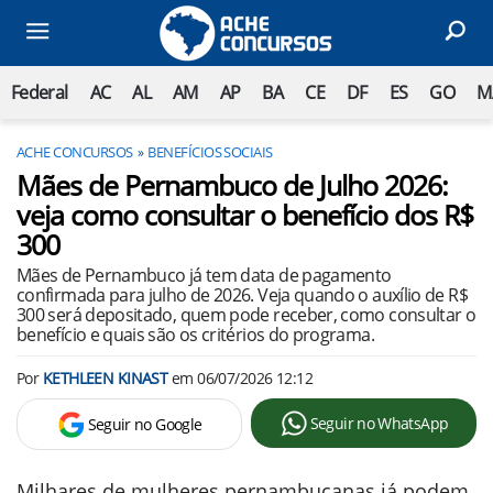
Federal
AC
AL
AM
AP
BA
CE
DF
ES
GO
M
ACHE CONCURSOS
BENEFÍCIOS SOCIAIS
Mães de Pernambuco de Julho 2026:
veja como consultar o benefício dos R$
300
Mães de Pernambuco já tem data de pagamento
confirmada para julho de 2026. Veja quando o auxílio de R$
300 será depositado, quem pode receber, como consultar o
benefício e quais são os critérios do programa.
Por
KETHLEEN KINAST
em
06/07/2026 12:12
Seguir no WhatsApp
Seguir no Google
Milhares de mulheres pernambucanas já podem