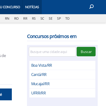
EU CONCURSO
NOTÍCIAS
J
RN
RO
RR
RS
SC
SE
SP
TO
Concursos próximos em
Buscar
s de
Boa Vista/RR
Cantá/RR
Mucajaí/RR
UFRR/RR
té