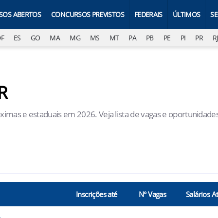
SOS ABERTOS
CONCURSOS PREVISTOS
FEDERAIS
ÚLTIMOS
S
DF
ES
GO
MA
MG
MS
MT
PA
PB
PE
PI
PR
R
R
óximas e estaduais em 2026. Veja lista de vagas e oportunidade
Inscrições até
N° Vagas
Salários A