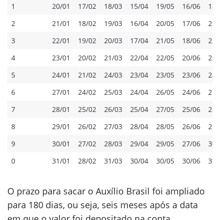
1
20/01
17/02
18/03
15/04
19/05
16/06
18/
2
21/01
18/02
19/03
16/04
20/05
17/06
21/
3
22/01
19/02
20/03
17/04
21/05
18/06
22/
4
23/01
20/02
21/03
22/04
22/05
20/06
23/
5
24/01
21/02
24/03
23/04
23/05
23/06
24/
6
27/01
24/02
25/03
24/04
26/05
24/06
25/
7
28/01
25/02
26/03
25/04
27/05
25/06
28/
8
29/01
26/02
27/03
28/04
28/05
26/06
29/
9
30/01
27/02
28/03
29/04
29/05
27/06
30/
0
31/01
28/02
31/03
30/04
30/05
30/06
31/
O prazo para sacar o Auxílio Brasil foi ampliado
para 180 dias, ou seja, seis meses após a data
em que o valor foi depositado na conta