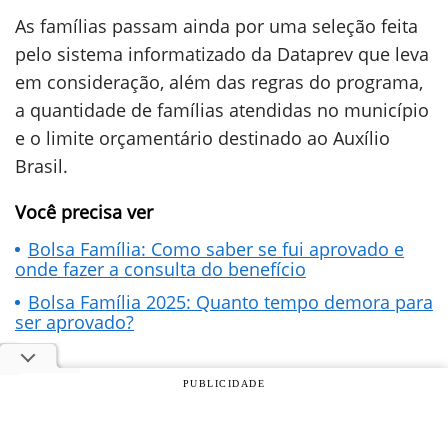
As famílias passam ainda por uma seleção feita
pelo sistema informatizado da Dataprev que leva
em consideração, além das regras do programa,
a quantidade de famílias atendidas no município
e o limite orçamentário destinado ao Auxílio
Brasil.
Você precisa ver
Bolsa Família: Como saber se fui aprovado e
onde fazer a consulta do benefício
Bolsa Família 2025: Quanto tempo demora para
ser aprovado?
Para ser aprovado no Auxílio Brasil, o chefe da
PUBLICIDADE
família deve comprovar renda mensal por
pessoa de até R$ 218.